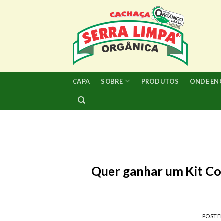
Skip
to
content
CAPA
SOBRE
PRODUTOS
ONDE E
Quer ganhar um Kit Co
POST