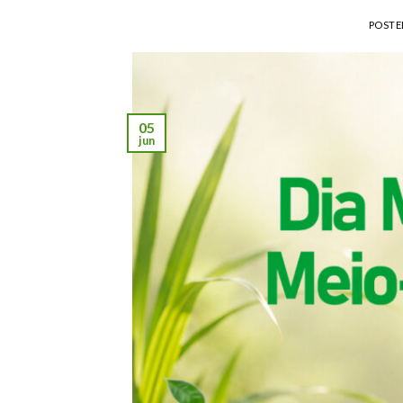
POST
05
jun