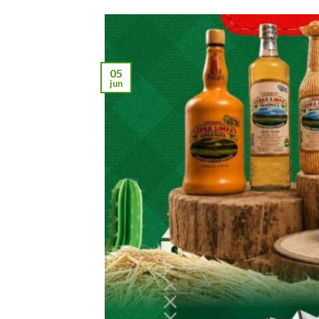
05
jun