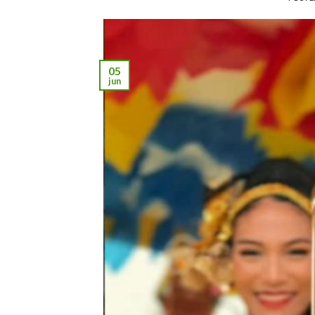
05
jun