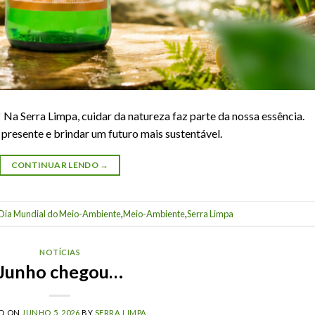
Na Serra Limpa, cuidar da natureza faz parte da nossa essência.
 presente e brindar um futuro mais sustentável.
CONTINUAR LENDO
→
Dia Mundial do Meio-Ambiente
,
Meio-Ambiente
,
Serra Limpa
NOTÍCIAS
Junho chegou…
ED ON
JUNHO 5, 2026
BY
SERRA LIMPA