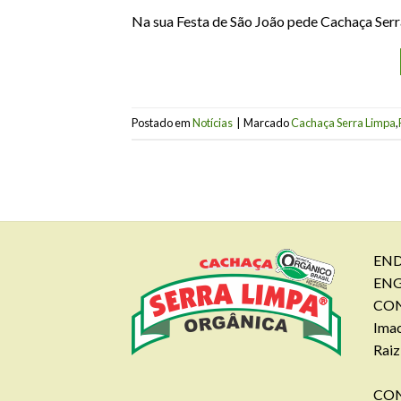
Na sua Festa de São João pede Cachaça Serr
Postado em
Notícias
|
Marcado
Cachaça Serra Limpa
,
END
EN
CON
Imac
Raiz
CON