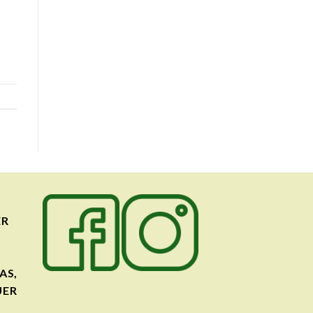
ER
AS,
UER