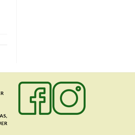
ER
AS,
UER