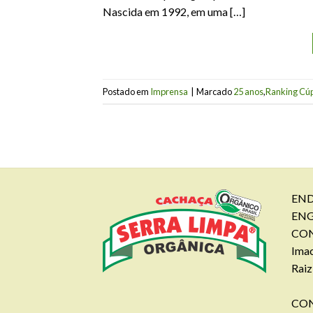
Nascida em 1992, em uma […]
Postado em
Imprensa
|
Marcado
25 anos
,
Ranking Cú
END
EN
CON
Imac
Raiz
CON