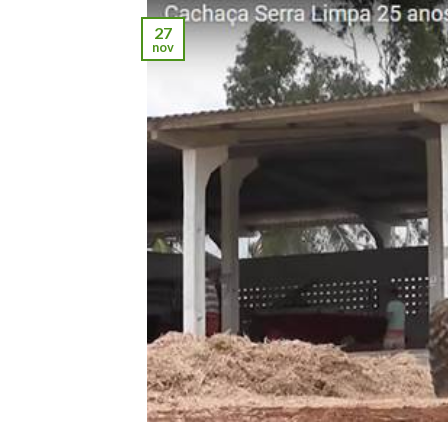
27
nov