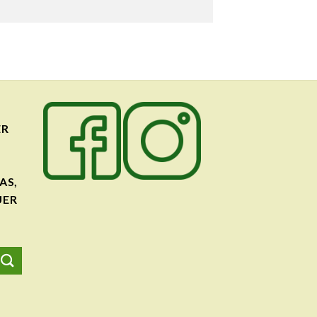
ER
AS,
UER