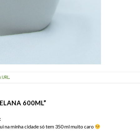
k URL
.
ELANA 600ML
”
:
ui na minha cidade só tem 350 ml muito caro