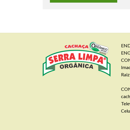
END
EN
CON
Imac
Raiz
CON
cac
Tele
Celu