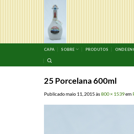
Skip
to
content
CAPA
SOBRE
PRODUTOS
ONDE E
25 Porcelana 600ml
Publicado
maio 11, 2015
às
800 × 1539
em