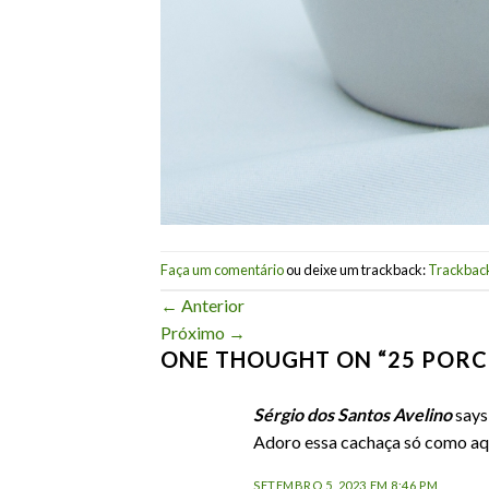
Faça um comentário
ou deixe um trackback:
Trackbac
←
Anterior
Próximo
→
ONE THOUGHT ON “
25 PORC
Sérgio dos Santos Avelino
says
Adoro essa cachaça só como aq
SETEMBRO 5, 2023 EM 8:46 PM