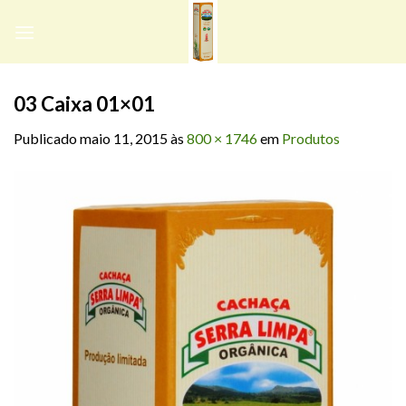
Skip
to
content
03 Caixa 01×01
Publicado
maio 11, 2015
às
800 × 1746
em
Produtos