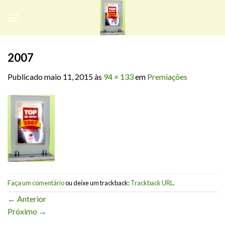
Skip
to
content
2007
Publicado
maio 11, 2015
às
94 × 133
em
Premiações
Faça um comentário
ou deixe um trackback:
Trackback URL
.
←
Anterior
Próximo
→