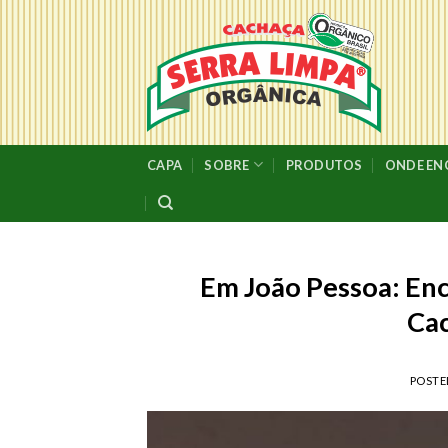
Skip
to
content
CAPA
SOBRE
PRODUTOS
ONDE E
Em João Pessoa: En
Cac
POST