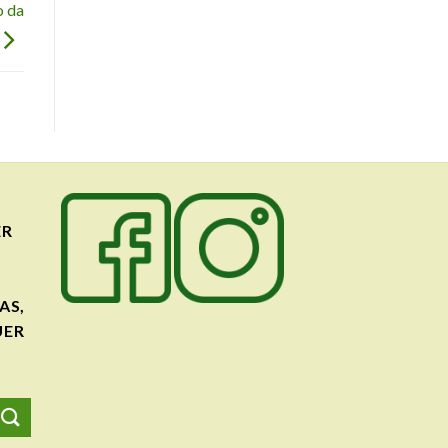
o da
ER
AS,
UER