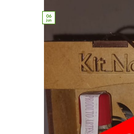
06
jun