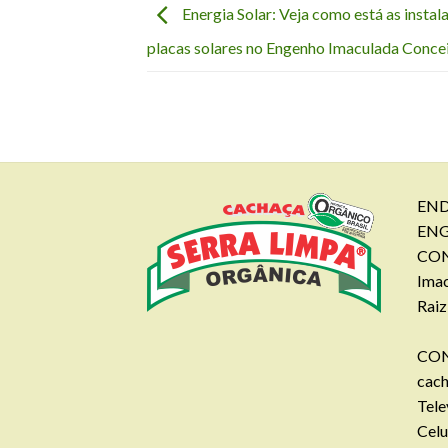
Energia Solar: Veja como está as instal
placas solares no Engenho Imaculada Conce
END
EN
CON
Imac
Raiz
CON
cac
Tele
Celu