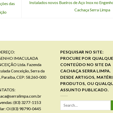
Instalados novos Bueiros de Aço Inox no Engenh
ações das
Cachaça Serra Limpa
ição
EREÇO:
PESQUISAR NO SITE:
GENHO IMACULADA
PROCURE POR QUALQU
CEIÇÃO Ltda. Fazenda
CONTEÚDO NO SITE DA
ulada Conceição, Serra da
CACHAÇA SERRA LIMPA.
, Paraíba, CEP: 58.260-000
DESDE ARTIGOS, MATÉRI
PRODUTOS, OU QUALQ
TATOS:
ASSUNTO PUBLICADO.
haca@serralimpa.com.br
vendas: (83) 3277-1153
lar: Oi (83) 98790-0445